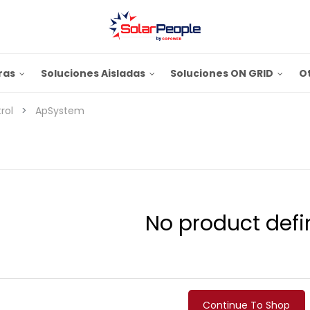
ras
Soluciones Aisladas
Soluciones ON GRID
O
rol
ApSystem
No product defi
Continue To Shop