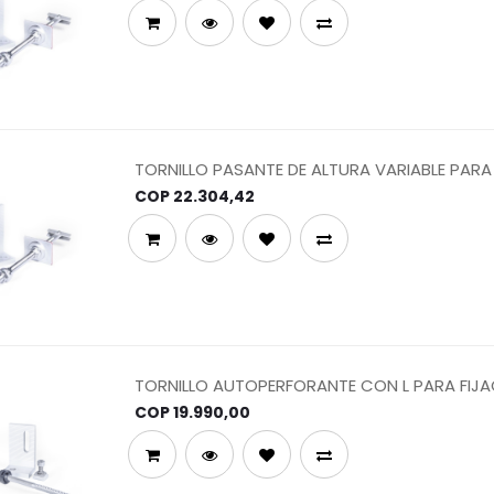
TORNILLO PASANTE DE ALTURA VARIABLE PAR
CORREAS DE ACERO
COP
22.304,42
TORNILLO AUTOPERFORANTE CON L PARA FIJAC
DE MADERA
COP
19.990,00