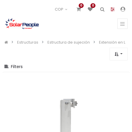
Mostrar
0
0
COP
opciones
Mostrar
categorías
Estructuras
Estructura de sujeción
Extensión en L
Filters