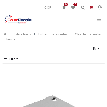
Mostrar
0
0
COP
opciones
Mostrar
categorías
Estructuras
Estructura paneles
Clip de conexión
a tierra
Filters