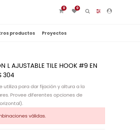
0
0
tros productos
Proyectos
ON L AJUSTABLE TILE HOOK #9 EN
S 304
 utiliza para dar fijación y altura a la
ares. Provee diferentes opciones de
orizontal).
binaciones válidas.