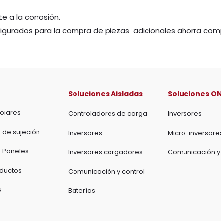
e a la corrosión.
onfigurados para la compra de piezas adicionales ahorra co
Soluciones Aisladas
Soluciones ON
olares
Controladores de carga
Inversores
a de sujeción
Inversores
Micro-inversore
a Paneles
Inversores cargadores
Comunicación y 
oductos
Comunicación y control
s
Baterías