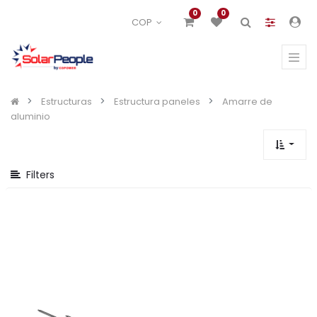
Mostrar
0
0
COP
opciones
Mostrar
categorías
Estructuras
Estructura paneles
Amarre de
aluminio
Filters