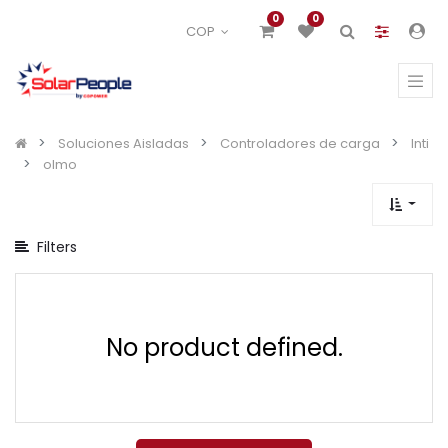
Mostrar
0
0
COP
opciones
Mostrar
categorías
Soluciones Aisladas
Controladores de carga
Inti
olmo
Filters
No product defined.