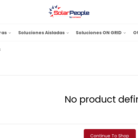
ras
Soluciones Aisladas
Soluciones ON GRID
O
s
No product defi
Continue To Shop