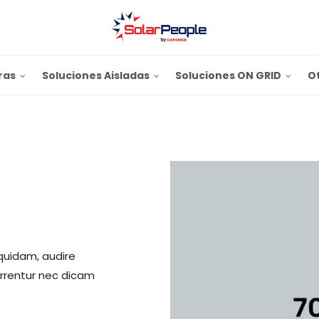
ras
Soluciones Aisladas
Soluciones ON GRID
O
quidam, audire
errentur nec dicam