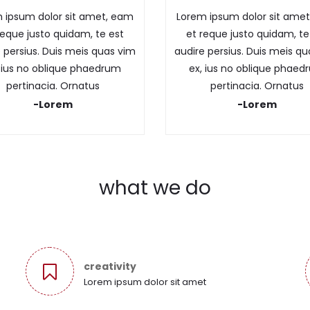
 ipsum dolor sit amet, eam
Lorem ipsum dolor sit ame
reque justo quidam, te est
et reque justo quidam, te
 persius. Duis meis quas vim
audire persius. Duis meis q
 ius no oblique phaedrum
ex, ius no oblique phae
pertinacia. Ornatus
pertinacia. Ornatus
-Lorem
-Lorem
what we do
creativity
Lorem ipsum dolor sit amet