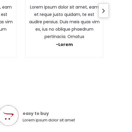
t, eam
Lorem ipsum dolor sit amet, eam
 est
et reque justo quidam, te est
uas vim
audire persius. Duis meis quas vim
drum
ex, ius no oblique phaedrum
pertinacia. Ornatus
-Lorem
easy to buy
Lorem ipsum dolor sit amet